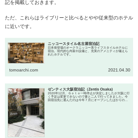
記を掲載しておきます。
ただ、これらはライブリーと比べるとやや従来型のホテル
に近いです。
ニッコースタイル名古屋宿泊記
日本発登場のオークラニッコー系ライフスタイルホテルに
宿泊。現代的な内装や設備と、充実のアメニティが備えら
れたホテルです。
tomoarchi.com
2021.04.30
ゼンティス大阪宿泊記（Zentis Osaka)
2020年12月、Ｇｏｔｏ一時停止が決定しましたが大阪に行
く予定は変更できないので妻と二人で行ってきました。今
回宿泊先に選んだのは今年７月にオープンしたばかりの
ZentisOsakaです。ゼンティス大阪はパレスホテルの新ブ...