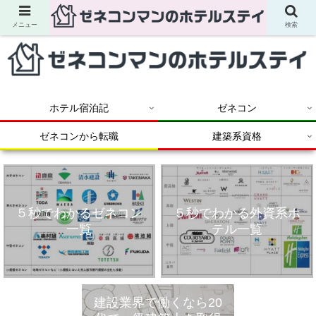
メニュー
検索
ホテル宿泊記
ゼネコン
ゼネコンから転職
建築系資格
５秒でわかるゼネコン
５秒でわかる外資系ホ
一覧
テル一覧
建設業界で働くなら20